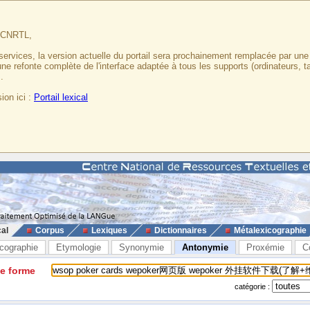
u CNRTL,
services, la version actuelle du portail sera prochainement remplacée par un
 une refonte complète de l'interface adaptée à tous les supports (ordinateurs, t
.
ion ici :
Portail lexical
cal
Corpus
Lexiques
Dictionnaires
Métalexicographie
cographie
Etymologie
Synonymie
Antonymie
Proxémie
C
ne forme
catégorie :