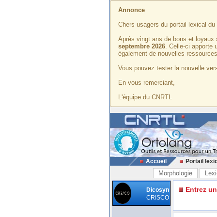
Annonce
Chers usagers du portail lexical d
Après vingt ans de bons et loyaux 
septembre 2026
. Celle-ci apporte
également de nouvelles ressources
Vous pouvez tester la nouvelle vers
En vous remerciant,
L'équipe du CNRTL
Accueil
Portail lexi
Morphologie
Lexi
Entrez u
Dicosyn
CRISCO