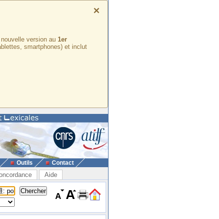
×
e nouvelle version au
1er
ablettes, smartphones) et inclut
Outils
Contact
oncordance
Aide