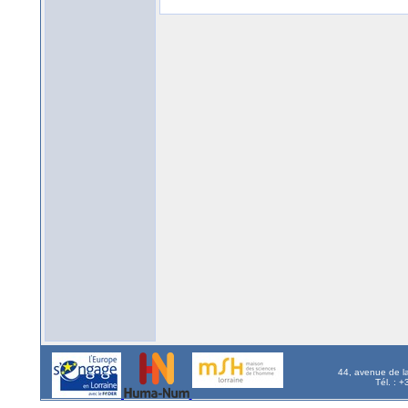
44, avenue de l
Tél. : 