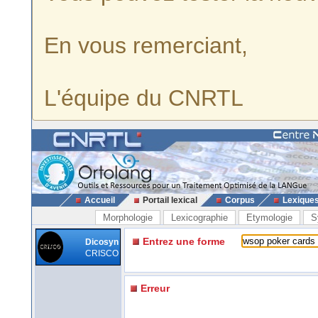
En vous remerciant,
L'équipe du CNRTL
Accueil
Portail lexical
Corpus
Lexique
Morphologie
Lexicographie
Etymologie
S
Entrez une forme
Dicosyn
CRISCO
Erreur