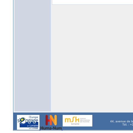
44, avenue de l
Tél. : 