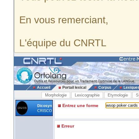
En vous remerciant,
L'équipe du CNRTL
Accueil
Portail lexical
Corpus
Lexique
Morphologie
Lexicographie
Etymologie
S
Entrez une forme
Dicosyn
CRISCO
Erreur