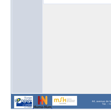
44, avenue de l
Tél. : 