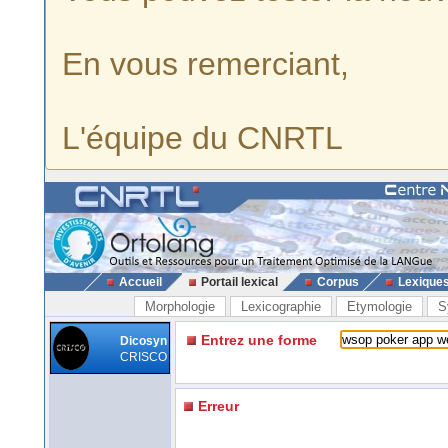
En vous remerciant,
L'équipe du CNRTL
Accueil
Portail lexical
Corpus
Lexique
Morphologie
Lexicographie
Etymologie
S
Entrez une forme
Dicosyn
CRISCO
Erreur