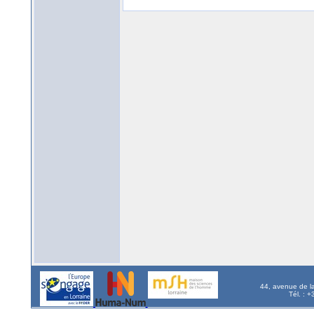
44, avenue de l
Tél. : 