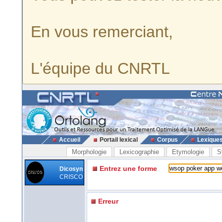
En vous remerciant,
L'équipe du CNRTL
Accueil
Portail lexical
Corpus
Lexique
Morphologie
Lexicographie
Etymologie
S
Entrez une forme
Dicosyn
CRISCO
Erreur