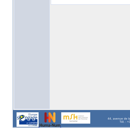
44, avenue de l
Tél. : 