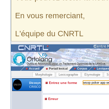
En vous remerciant,
L'équipe du CNRTL
Accueil
Portail lexical
Corpus
Lexique
Morphologie
Lexicographie
Etymologie
S
Entrez une forme
Dicosyn
CRISCO
Erreur