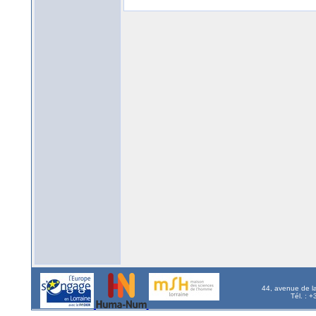
44, avenue de l
Tél. : 