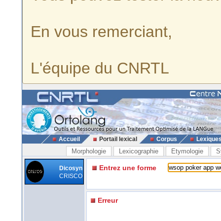
En vous remerciant,
L'équipe du CNRTL
Accueil
Portail lexical
Corpus
Lexique
Morphologie
Lexicographie
Etymologie
S
Entrez une forme
Dicosyn
CRISCO
Erreur