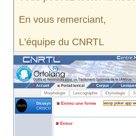
En vous remerciant,
L'équipe du CNRTL
Accueil
Portail lexical
Corpus
Lexique
Morphologie
Lexicographie
Etymologie
S
Entrez une forme
Dicosyn
CRISCO
Erreur