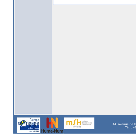
44, avenue de l
Tél. : 