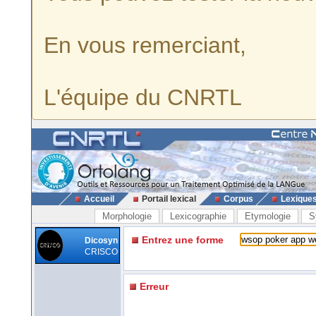
En vous remerciant,
L'équipe du CNRTL
Accueil
Portail lexical
Corpus
Lexique
Morphologie
Lexicographie
Etymologie
S
Entrez une forme
Dicosyn
CRISCO
Erreur