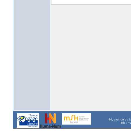
44, avenue de l
Tél. : 