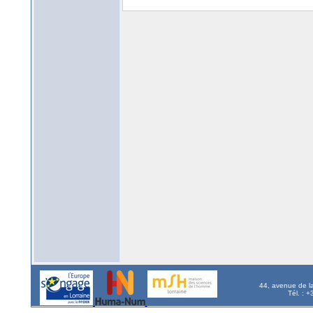
44, avenue de l
Tél. : 