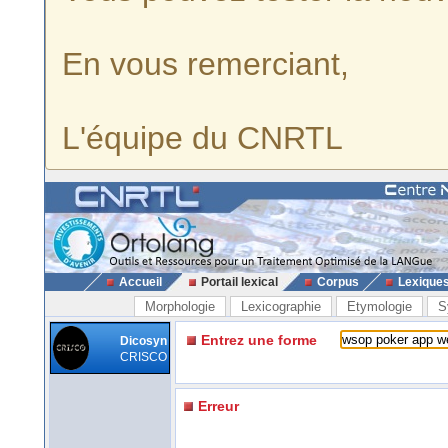
En vous remerciant,
L'équipe du CNRTL
Accueil
Portail lexical
Corpus
Lexique
Morphologie
Lexicographie
Etymologie
S
Entrez une forme
Dicosyn
CRISCO
Erreur