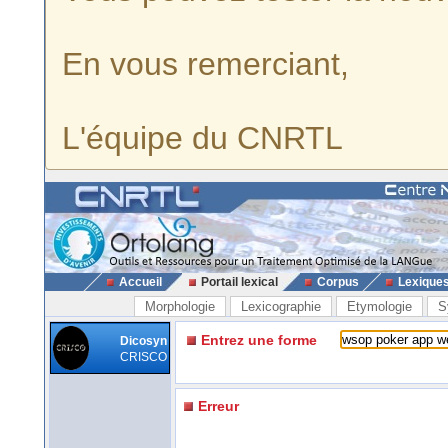
En vous remerciant,
L'équipe du CNRTL
Accueil
Portail lexical
Corpus
Lexique
Morphologie
Lexicographie
Etymologie
S
Entrez une forme
Dicosyn
CRISCO
Erreur