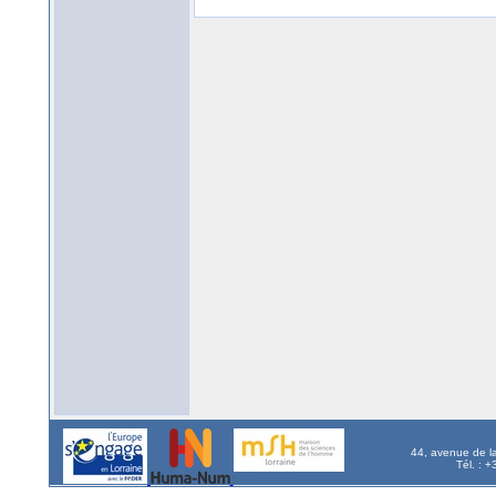
44, avenue de l
Tél. : 