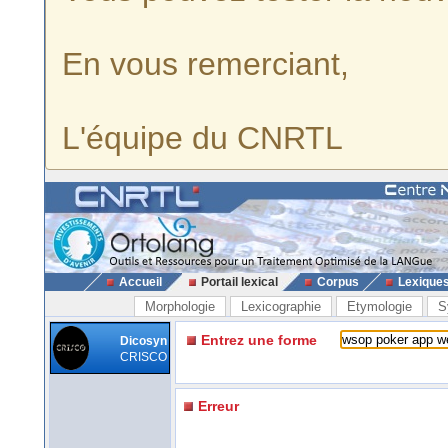
En vous remerciant,
L'équipe du CNRTL
Accueil
Portail lexical
Corpus
Lexique
Morphologie
Lexicographie
Etymologie
S
Entrez une forme
Dicosyn
CRISCO
Erreur