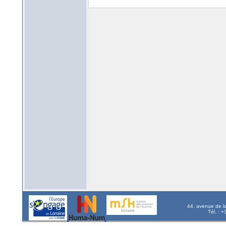
44, avenue de l
Tél. : 