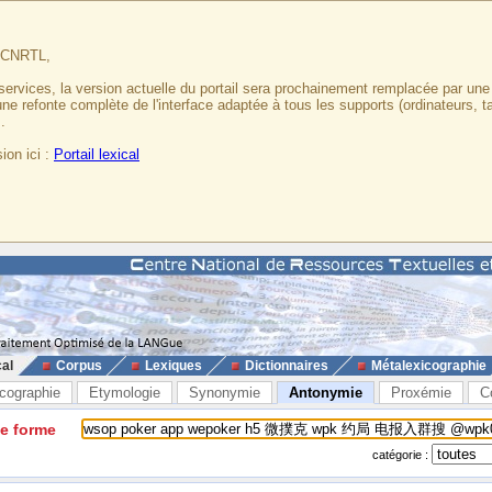
u CNRTL,
services, la version actuelle du portail sera prochainement remplacée par un
 une refonte complète de l'interface adaptée à tous les supports (ordinateurs, t
.
ion ici :
Portail lexical
cal
Corpus
Lexiques
Dictionnaires
Métalexicographie
cographie
Etymologie
Synonymie
Antonymie
Proxémie
C
ne forme
catégorie :