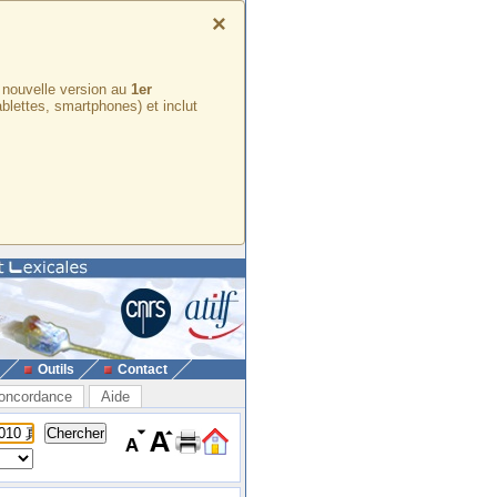
×
e nouvelle version au
1er
ablettes, smartphones) et inclut
Outils
Contact
oncordance
Aide