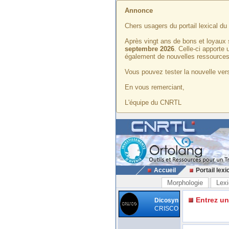
Annonce
Chers usagers du portail lexical d
Après vingt ans de bons et loyaux 
septembre 2026
. Celle-ci apporte
également de nouvelles ressources
Vous pouvez tester la nouvelle vers
En vous remerciant,
L'équipe du CNRTL
Accueil
Portail lexi
Morphologie
Lexi
Entrez u
Dicosyn
CRISCO