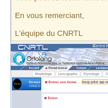
En vous remerciant,
L'équipe du CNRTL
Accueil
Portail lexical
Corpus
Lexique
Morphologie
Lexicographie
Etymologie
S
Entrez une forme
Dicosyn
CRISCO
Erreur