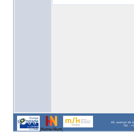
44, avenue de l
Tél. : 