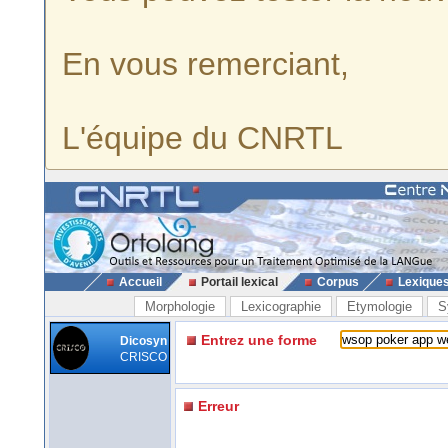
En vous remerciant,
L'équipe du CNRTL
Accueil
Portail lexical
Corpus
Lexique
Morphologie
Lexicographie
Etymologie
S
Entrez une forme
Dicosyn
CRISCO
Erreur