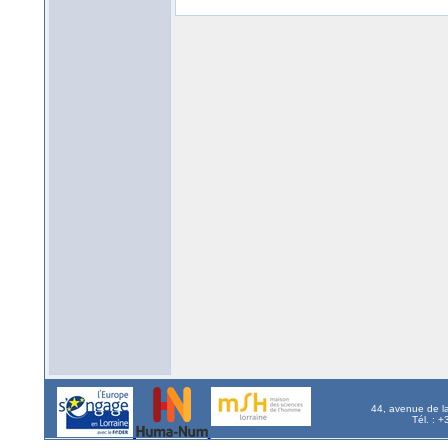
44, avenue de l
Tél. : 