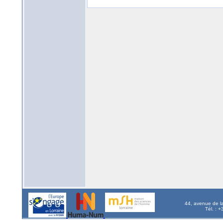
44, avenue de l
Tél. : 