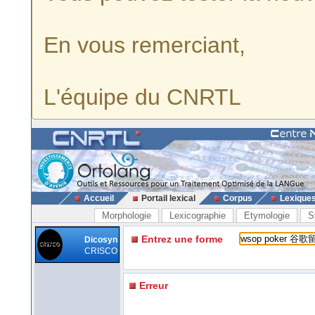
En vous remerciant,
L'équipe du CNRTL
Accueil
Portail lexical
Corpus
Lexique
Morphologie
Lexicographie
Etymologie
S
Entrez une forme
Dicosyn
CRISCO
Erreur