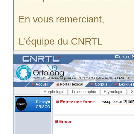
En vous remerciant,
L'équipe du CNRTL
Accueil
Portail lexical
Corpus
Lexique
Morphologie
Lexicographie
Etymologie
S
Entrez une forme
Dicosyn
CRISCO
Erreur