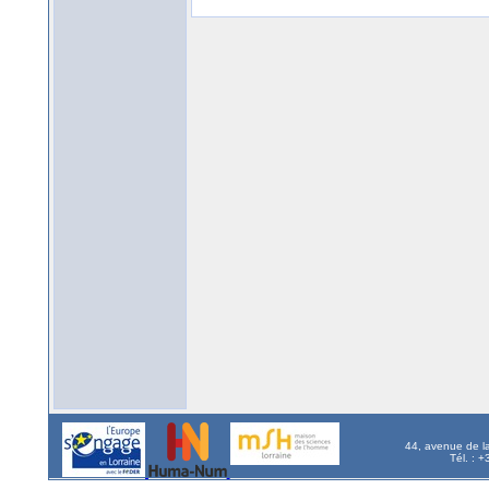
44, avenue de l
Tél. : 