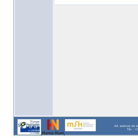
44, avenue de l
Tél. : 