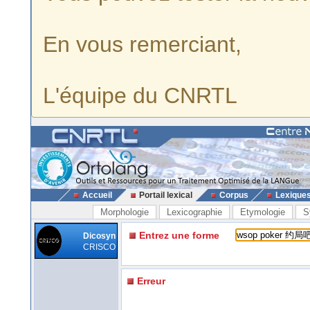
En vous remerciant,
L'équipe du CNRTL
Accueil
Portail lexical
Corpus
Lexique
Morphologie
Lexicographie
Etymologie
S
Entrez une forme
Dicosyn
CRISCO
Erreur