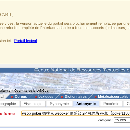
u CNRTL,
services, la version actuelle du portail sera prochainement remplacée par un
 une refonte complète de l'interface adaptée à tous les supports (ordinateurs, t
.
ion ici :
Portail lexical
cal
Corpus
Lexiques
Dictionnaires
Métalexicographie
cographie
Etymologie
Synonymie
Antonymie
Proxémie
C
ne forme
catégorie :