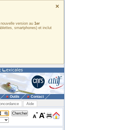
×
e nouvelle version au
1er
ablettes, smartphones) et inclut
Outils
Contact
oncordance
Aide