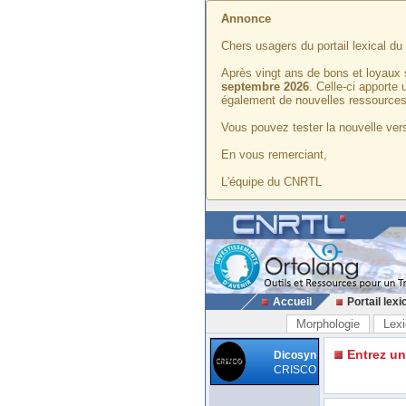
Annonce
Chers usagers du portail lexical d
Après vingt ans de bons et loyaux 
septembre 2026
. Celle-ci apporte
également de nouvelles ressources
Vous pouvez tester la nouvelle vers
En vous remerciant,
L'équipe du CNRTL
Accueil
Portail lexi
Morphologie
Lexi
Entrez u
Dicosyn
CRISCO