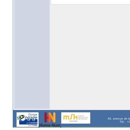
44, avenue de l
Tél. : 