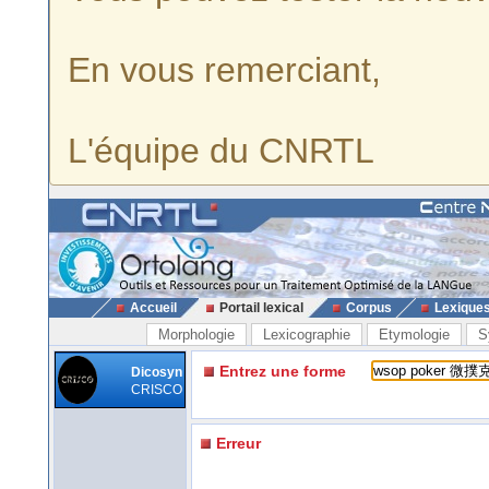
En vous remerciant,
L'équipe du CNRTL
Accueil
Portail lexical
Corpus
Lexique
Morphologie
Lexicographie
Etymologie
S
Entrez une forme
Dicosyn
CRISCO
Erreur