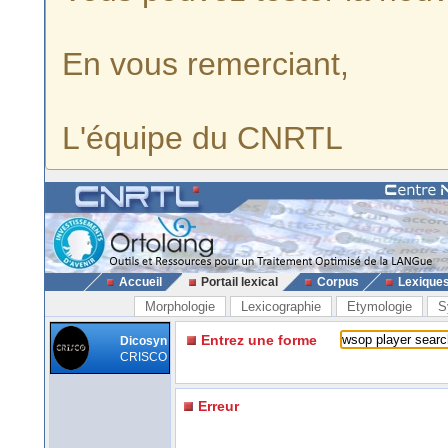
En vous remerciant,
L'équipe du CNRTL
Accueil
Portail lexical
Corpus
Lexique
Morphologie
Lexicographie
Etymologie
S
Entrez une forme
Dicosyn
CRISCO
Erreur