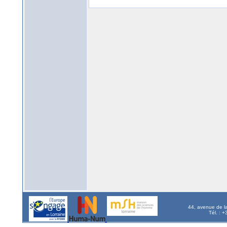
44, avenue de l
Tél. : 