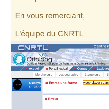
En vous remerciant,
L'équipe du CNRTL
Accueil
Portail lexical
Corpus
Lexique
Morphologie
Lexicographie
Etymologie
S
Entrez une forme
Dicosyn
CRISCO
Erreur