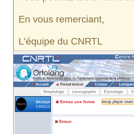
En vous remerciant,
L'équipe du CNRTL
Accueil
Portail lexical
Corpus
Lexique
Morphologie
Lexicographie
Etymologie
S
Entrez une forme
Dicosyn
CRISCO
Erreur