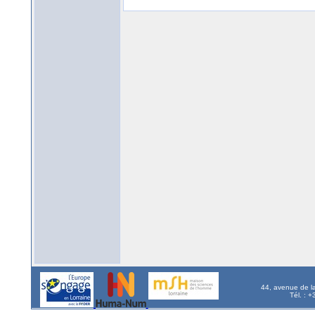
44, avenue de l
Tél. : 