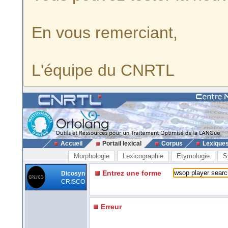
En vous remerciant,
L'équipe du CNRTL
Accueil
Portail lexical
Corpus
Lexique
Morphologie
Lexicographie
Etymologie
S
Entrez une forme
Dicosyn
CRISCO
Erreur