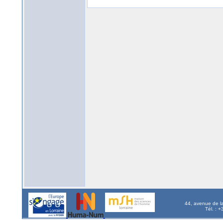
44, avenue de l
Tél. : 