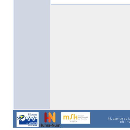
44, avenue de l
Tél. : 