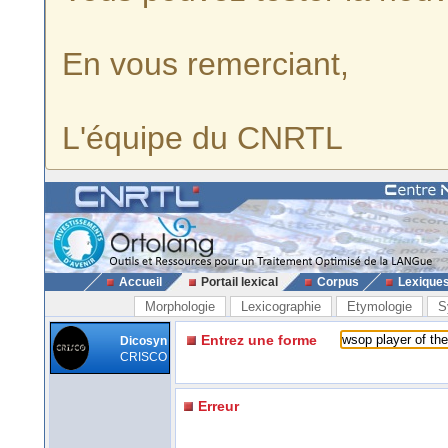
En vous remerciant,
L'équipe du CNRTL
Accueil
Portail lexical
Corpus
Lexique
Morphologie
Lexicographie
Etymologie
S
Entrez une forme
Dicosyn
CRISCO
Erreur