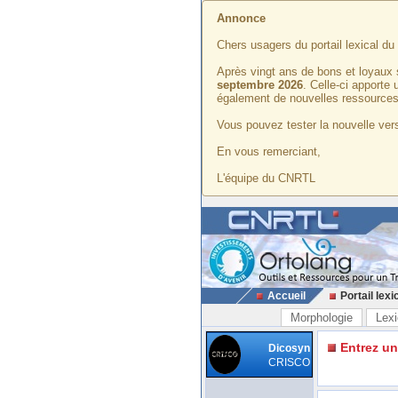
Annonce
Chers usagers du portail lexical d
Après vingt ans de bons et loyaux 
septembre 2026
. Celle-ci apporte
également de nouvelles ressources
Vous pouvez tester la nouvelle vers
En vous remerciant,
L'équipe du CNRTL
Accueil
Portail lexi
Morphologie
Lexi
Entrez u
Dicosyn
CRISCO