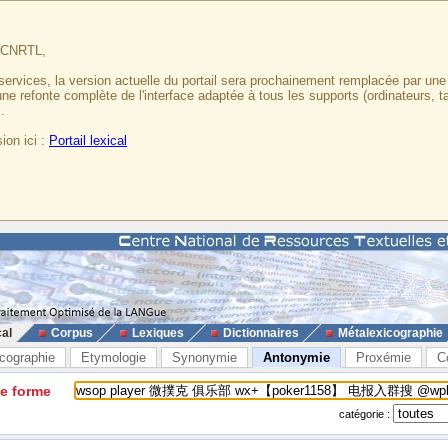
u CNRTL,
services, la version actuelle du portail sera prochainement remplacée par un
 une refonte complète de l'interface adaptée à tous les supports (ordinateurs, t
.
ion ici :
Portail lexical
cal
Corpus
Lexiques
Dictionnaires
Métalexicographie
cographie
Etymologie
Synonymie
Antonymie
Proxémie
C
ne forme
catégorie :