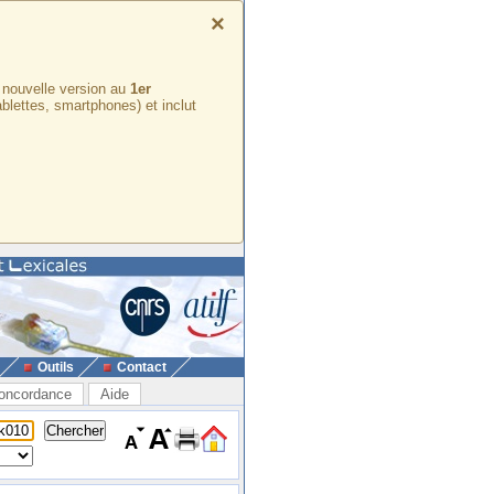
×
e nouvelle version au
1er
ablettes, smartphones) et inclut
Outils
Contact
oncordance
Aide