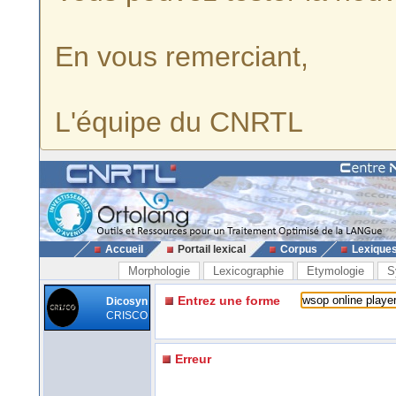
En vous remerciant,
L'équipe du CNRTL
Accueil
Portail lexical
Corpus
Lexique
Morphologie
Lexicographie
Etymologie
S
Entrez une forme
Dicosyn
CRISCO
Erreur