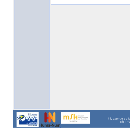
44, avenue de l
Tél. : 