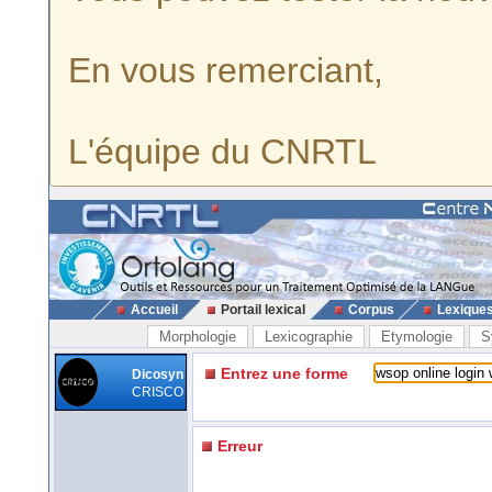
En vous remerciant,
L'équipe du CNRTL
Accueil
Portail lexical
Corpus
Lexique
Morphologie
Lexicographie
Etymologie
S
Entrez une forme
Dicosyn
CRISCO
Erreur