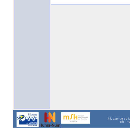
44, avenue de l
Tél. : 