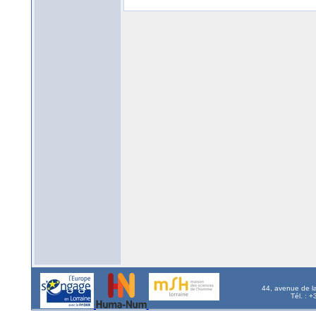
44, avenue de l
Tél. : 