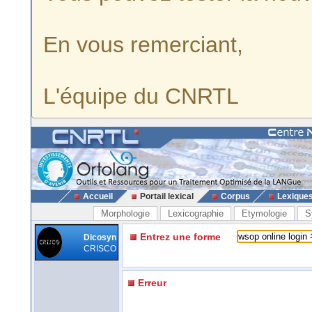
En vous remerciant,
L'équipe du CNRTL
Accueil
Portail lexical
Corpus
Lexique
Morphologie
Lexicographie
Etymologie
S
Entrez une forme
Dicosyn
CRISCO
Erreur