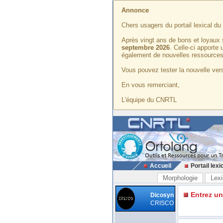
Annonce
Chers usagers du portail lexical d
Après vingt ans de bons et loyaux 
septembre 2026
. Celle-ci apporte
également de nouvelles ressources
Vous pouvez tester la nouvelle vers
En vous remerciant,
L'équipe du CNRTL
Accueil
Portail lexi
Morphologie
Lexi
Entrez u
Dicosyn
CRISCO