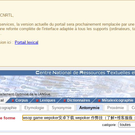
u CNRTL,
services, la version actuelle du portail sera prochainement remplacée par un
 une refonte complète de l'interface adaptée à tous les supports (ordinateurs, t
.
ion ici :
Portail lexical
cal
Corpus
Lexiques
Dictionnaires
Métalexicographie
cographie
Etymologie
Synonymie
Antonymie
Proxémie
C
ne forme
catégorie :