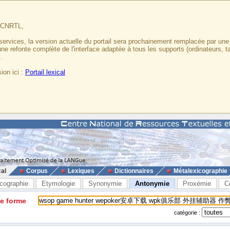
u CNRTL,
services, la version actuelle du portail sera prochainement remplacée par un
 une refonte complète de l'interface adaptée à tous les supports (ordinateurs, t
.
ion ici :
Portail lexical
cal
Corpus
Lexiques
Dictionnaires
Métalexicographie
cographie
Etymologie
Synonymie
Antonymie
Proxémie
C
ne forme
catégorie :