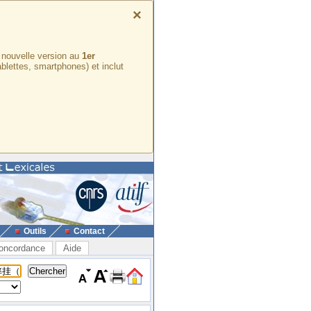
×
e nouvelle version au
1er
ablettes, smartphones) et inclut
Outils
Contact
oncordance
Aide