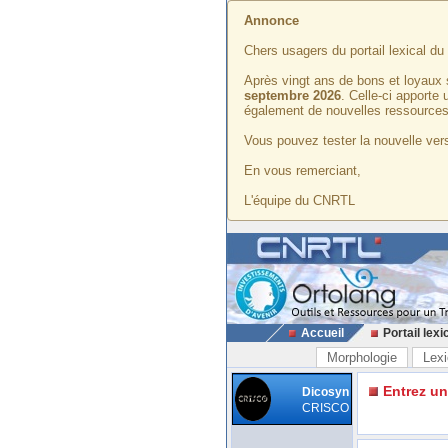
Annonce
Chers usagers du portail lexical d
Après vingt ans de bons et loyaux 
septembre 2026
. Celle-ci apporte
également de nouvelles ressources
Vous pouvez tester la nouvelle vers
En vous remerciant,
L'équipe du CNRTL
Accueil
Portail lexi
Morphologie
Lexi
Entrez u
Dicosyn
CRISCO