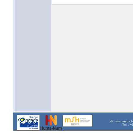
44, avenue de l
Tél. : 