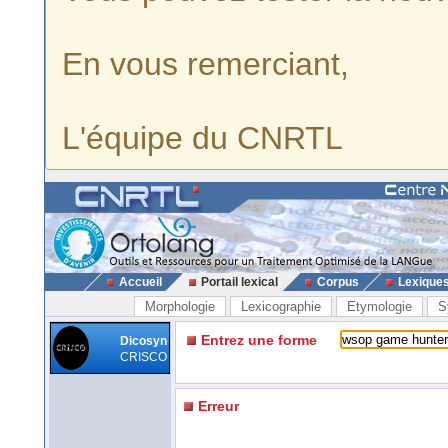
En vous remerciant,
L'équipe du CNRTL
Accueil
Portail lexical
Corpus
Lexique
Morphologie
Lexicographie
Etymologie
S
Entrez une forme
Dicosyn
CRISCO
Erreur