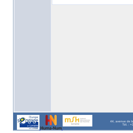
44, avenue de l
Tél. : 