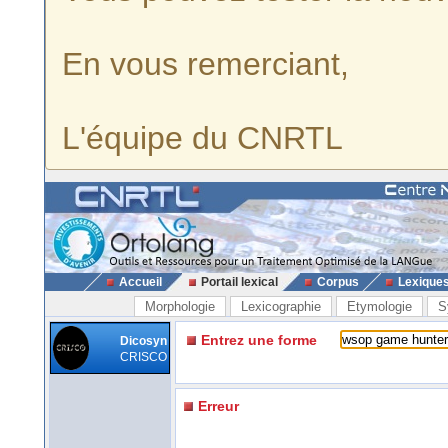
En vous remerciant,
L'équipe du CNRTL
Accueil
Portail lexical
Corpus
Lexique
Morphologie
Lexicographie
Etymologie
S
Entrez une forme
Dicosyn
CRISCO
Erreur