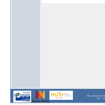
44, avenue de l
Tél. : 