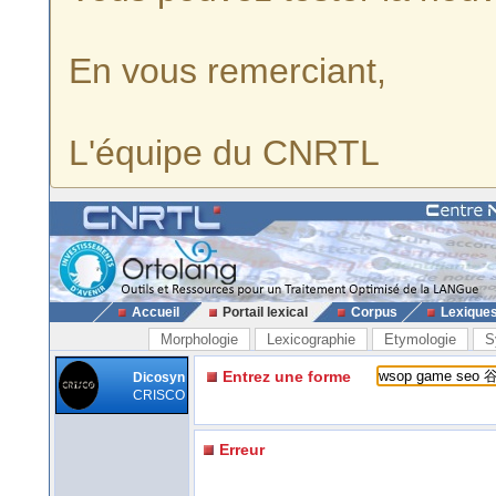
En vous remerciant,
L'équipe du CNRTL
Accueil
Portail lexical
Corpus
Lexique
Morphologie
Lexicographie
Etymologie
S
Entrez une forme
Dicosyn
CRISCO
Erreur