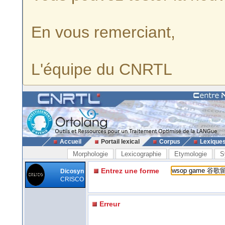
En vous remerciant,
L'équipe du CNRTL
Accueil
Portail lexical
Corpus
Lexique
Morphologie
Lexicographie
Etymologie
S
Entrez une forme
Dicosyn
CRISCO
Erreur