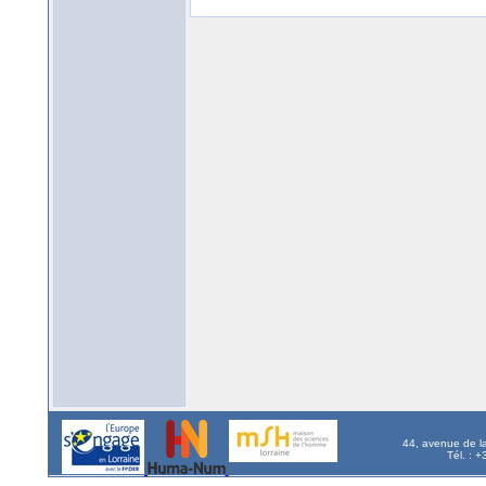
44, avenue de l
Tél. : 