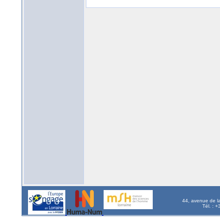
44, avenue de l
Tél. : 