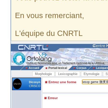
En vous remerciant,
L'équipe du CNRTL
Accueil
Portail lexical
Corpus
Lexique
Morphologie
Lexicographie
Etymologie
S
Entrez une forme
Dicosyn
CRISCO
Erreur