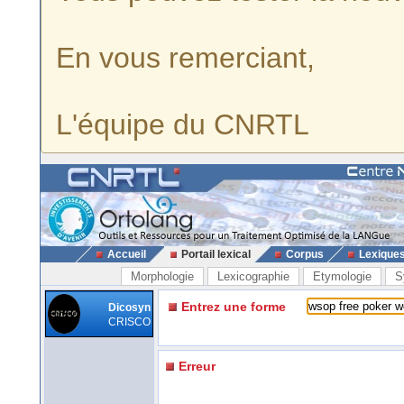
En vous remerciant,
L'équipe du CNRTL
Accueil
Portail lexical
Corpus
Lexique
Morphologie
Lexicographie
Etymologie
S
Entrez une forme
Dicosyn
CRISCO
Erreur