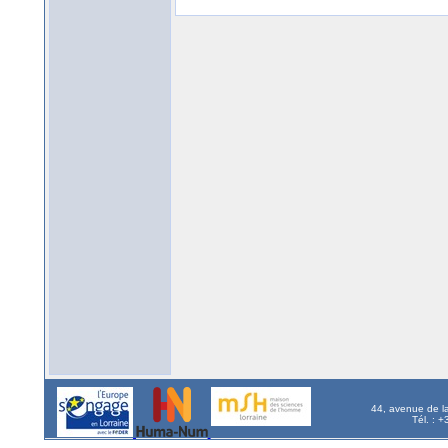
44, avenue de l
Tél. : 