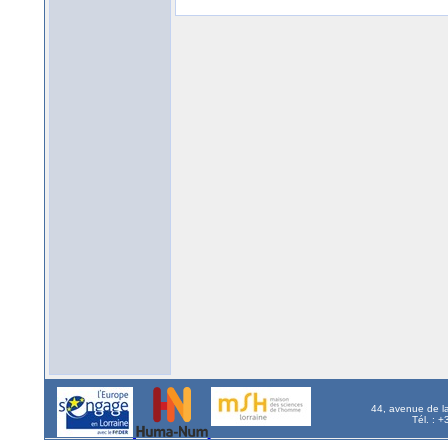
44, avenue de l
Tél. : 