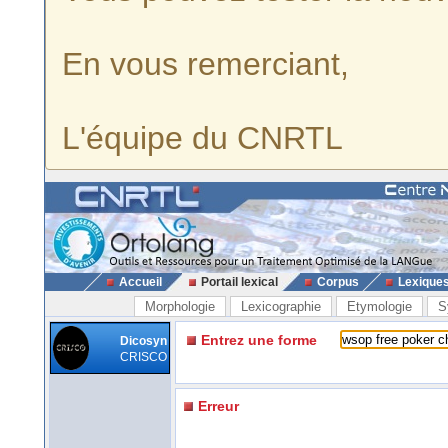
En vous remerciant,
L'équipe du CNRTL
Accueil
Portail lexical
Corpus
Lexique
Morphologie
Lexicographie
Etymologie
S
Entrez une forme
Dicosyn
CRISCO
Erreur