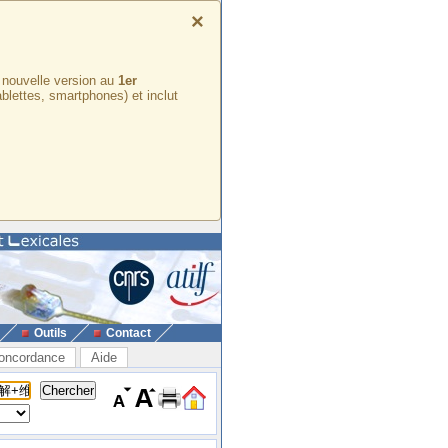
×
e nouvelle version au
1er
ablettes, smartphones) et inclut
Outils
Contact
oncordance
Aide