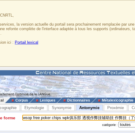
u CNRTL,
services, la version actuelle du portail sera prochainement remplacée par un
 une refonte complète de l'interface adaptée à tous les supports (ordinateurs, t
.
ion ici :
Portail lexical
cal
Corpus
Lexiques
Dictionnaires
Métalexicographie
cographie
Etymologie
Synonymie
Antonymie
Proxémie
C
ne forme
catégorie :