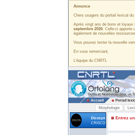
Annonce
Chers usagers du portail lexical d
Après vingt ans de bons et loyaux 
septembre 2026
. Celle-ci apporte
également de nouvelles ressources
Vous pouvez tester la nouvelle vers
En vous remerciant,
L'équipe du CNRTL
Accueil
Portail lexi
Morphologie
Lexi
Entrez u
Dicosyn
CRISCO