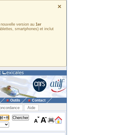
×
e nouvelle version au
1er
ablettes, smartphones) et inclut
Outils
Contact
oncordance
Aide