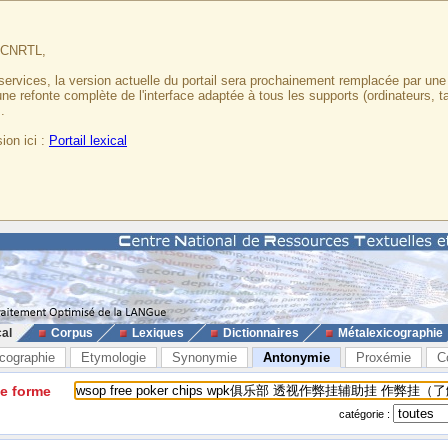
u CNRTL,
services, la version actuelle du portail sera prochainement remplacée par un
 une refonte complète de l'interface adaptée à tous les supports (ordinateurs, t
.
ion ici :
Portail lexical
cal
Corpus
Lexiques
Dictionnaires
Métalexicographie
cographie
Etymologie
Synonymie
Antonymie
Proxémie
C
ne forme
catégorie :