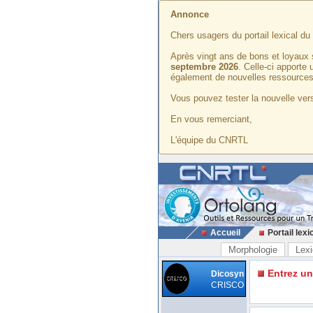
Annonce
Chers usagers du portail lexical d
Après vingt ans de bons et loyaux 
septembre 2026
. Celle-ci apporte
également de nouvelles ressources
Vous pouvez tester la nouvelle vers
En vous remerciant,
L'équipe du CNRTL
Accueil
Portail lexi
Morphologie
Lexi
Entrez u
Dicosyn
CRISCO