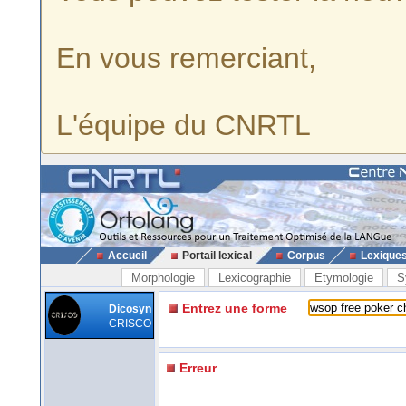
En vous remerciant,
L'équipe du CNRTL
Accueil
Portail lexical
Corpus
Lexique
Morphologie
Lexicographie
Etymologie
S
Entrez une forme
Dicosyn
CRISCO
Erreur