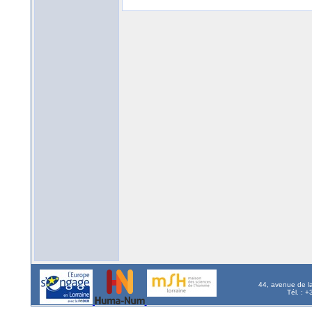
44, avenue de l
Tél. : 