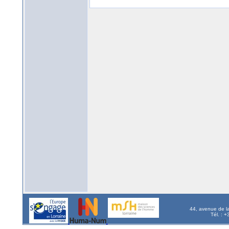
44, avenue de l
Tél. : 