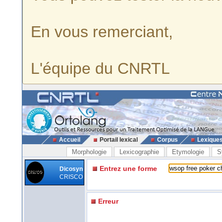
En vous remerciant,
L'équipe du CNRTL
Accueil
Portail lexical
Corpus
Lexique
Morphologie
Lexicographie
Etymologie
S
Entrez une forme
Dicosyn
CRISCO
Erreur