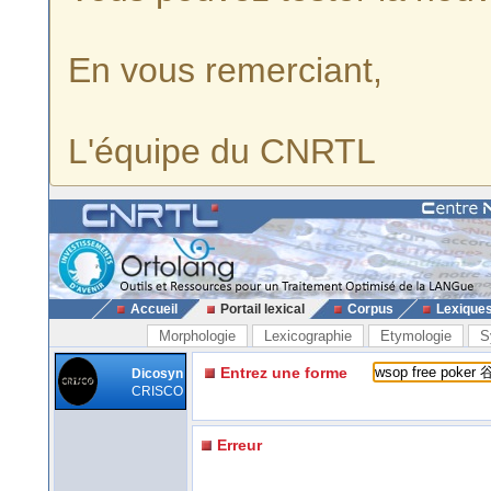
En vous remerciant,
L'équipe du CNRTL
Accueil
Portail lexical
Corpus
Lexique
Morphologie
Lexicographie
Etymologie
S
Entrez une forme
Dicosyn
CRISCO
Erreur