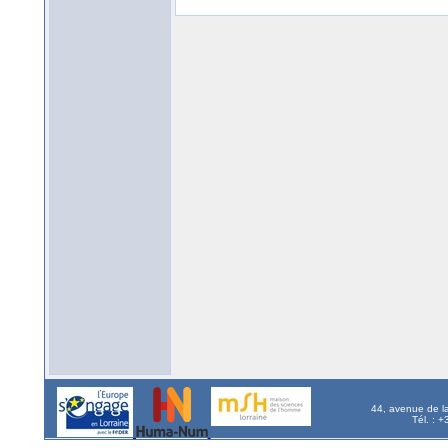
44, avenue de l
Tél. : 