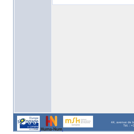
44, avenue de l
Tél. : 