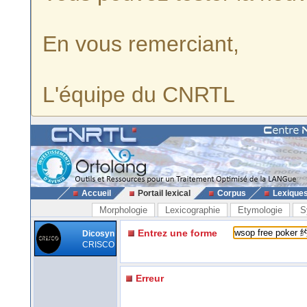
En vous remerciant,
L'équipe du CNRTL
Accueil
Portail lexical
Corpus
Lexique
Morphologie
Lexicographie
Etymologie
S
Entrez une forme
Dicosyn
CRISCO
Erreur