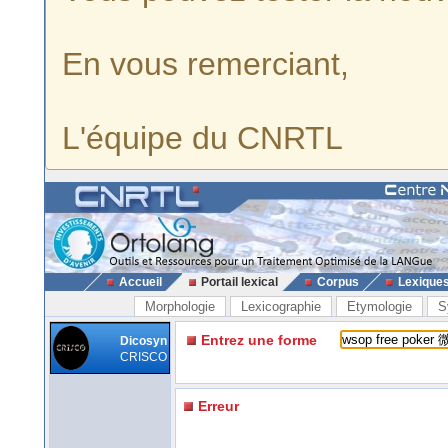
En vous remerciant,
L'équipe du CNRTL
Accueil
Portail lexical
Corpus
Lexique
Morphologie
Lexicographie
Etymologie
S
Entrez une forme
Dicosyn
CRISCO
Erreur