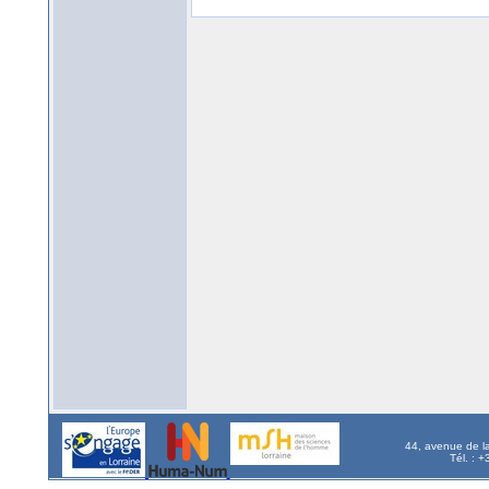
44, avenue de l
Tél. : 