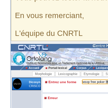
En vous remerciant,
L'équipe du CNRTL
Accueil
Portail lexical
Corpus
Lexique
Morphologie
Lexicographie
Etymologie
S
Entrez une forme
Dicosyn
CRISCO
Erreur