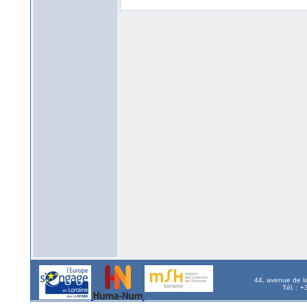
44, avenue de l
Tél. : 