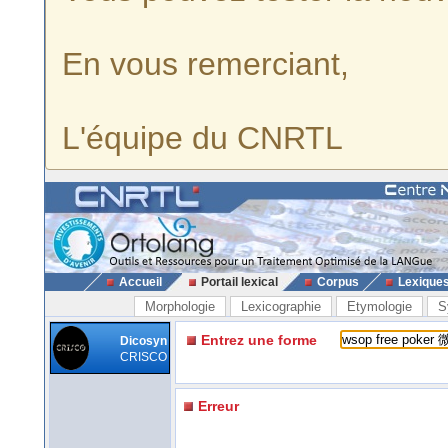
En vous remerciant,
L'équipe du CNRTL
Accueil
Portail lexical
Corpus
Lexique
Morphologie
Lexicographie
Etymologie
S
Entrez une forme
Dicosyn
CRISCO
Erreur