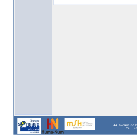
44, avenue de l
Tél. : 