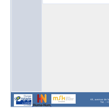
44, avenue de l
Tél. : 