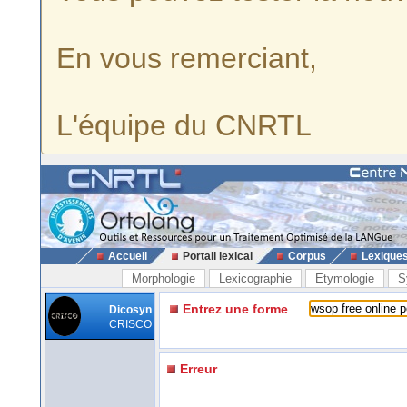
En vous remerciant,
L'équipe du CNRTL
Accueil
Portail lexical
Corpus
Lexique
Morphologie
Lexicographie
Etymologie
S
Entrez une forme
Dicosyn
CRISCO
Erreur