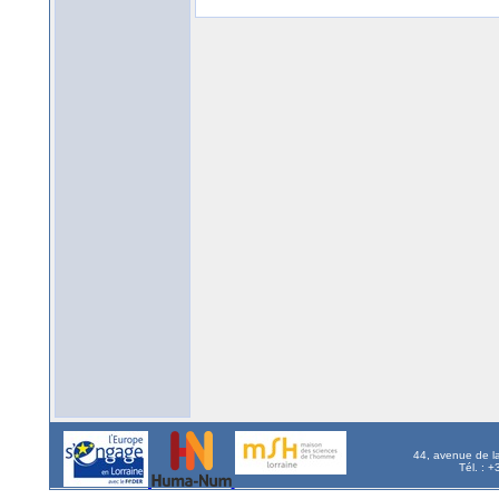
44, avenue de l
Tél. : 