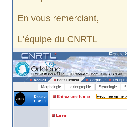
En vous remerciant,
L'équipe du CNRTL
Accueil
Portail lexical
Corpus
Lexique
Morphologie
Lexicographie
Etymologie
S
Entrez une forme
Dicosyn
CRISCO
Erreur