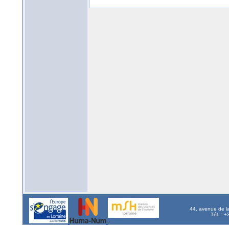
44, avenue de l
Tél. : 