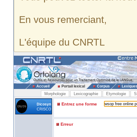
En vous remerciant,
L'équipe du CNRTL
Accueil
Portail lexical
Corpus
Lexique
Morphologie
Lexicographie
Etymologie
S
Entrez une forme
Dicosyn
CRISCO
Erreur